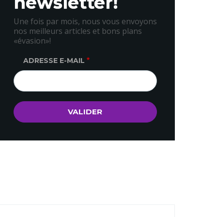
newsletter!
Une fois par mois, nous vous envoyons
nos meilleurs articles et bons plans
«évasion»!
ADRESSE E-MAIL