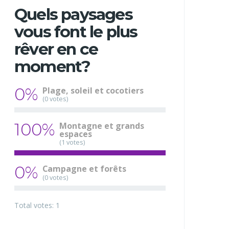
Quels paysages
vous font le plus
rêver en ce
moment?
0%
Plage, soleil et cocotiers
(0 votes)
100%
Montagne et grands
espaces
(1 votes)
0%
Campagne et forêts
(0 votes)
Total votes: 1