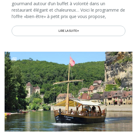
gourmand autour d’un buffet à volonté dans un
restaurant élégant et chaleureux… Voici le programme de
l’offre «bien-être» à petit prix que vous propose,
spécialement pour cet automne-hiver 2025-2026, le
Golden Lakes Hotel 4*. Direction les lacs...
LIRE LA SUITE