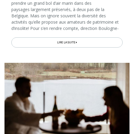
prendre un grand bol d’air marin dans des
paysages largement préservés, à deux pas de la
Belgique. Mais on ignore souvent la diversité des
activités qu’elle propose aux amateurs de patrimoine et
d’insolite! Pour s’en rendre compte, direction Boulogne-
sur-Mer, entre port et cité médiévale perchée, puis les
stations balnéaires de Wimereux...
LIRE LA SUITE