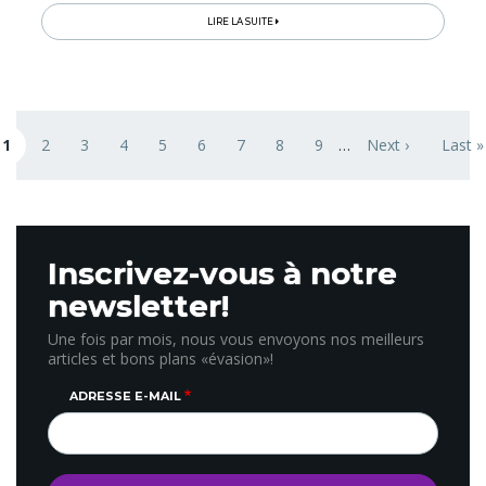
patrimoine, en ambiance...
LIRE LA SUITE
Pagination
1
2
3
4
5
6
7
8
9
…
Next ›
Last »
age courante
Page
Page
Page
Page
Page
Page
Page
Page
Next page
Last 
Inscrivez-vous à notre
newsletter!
Une fois par mois, nous vous envoyons nos meilleurs
articles et bons plans «évasion»!
ADRESSE E-MAIL