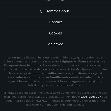
Qui sommes-nous?
Contact
Cookies
Vie privée
Le Journal de l'Evasion.be, c'est le web-média belge qui vous donne des
idées et bons plans pour vous évader en
Belgique
, en
France
ou ailleurs en
Europe et dans le monde
. Sur ce site, vous trouverez nos reportages, nos
articles et nos centaines de bonnes adresses et idées de séjours pour toutes
les envies:
gastronomie
,
insolite
,
wellness
,
croisières
, voyages et
escapades en amoureux
,
en famille
,
entre amis
;
au soleil
ou
à la
neige
,
à la mer
ou
à la montagne
,
à la campagne
ou en
citytrip
, en
hôtel
, en
gîte
ou en
chambre d'hôte
…
N'hésitez pas à utiliser le menu et la barre de recherche pour trouver le bon
plan idéal parmi nos articles et archives, à "aimer" notre
page Facebook
et à
vous inscrire à notre newsletter mensuelle pour recevoir en primeur nos
nouveaux contenus pleins de bonnes idées!