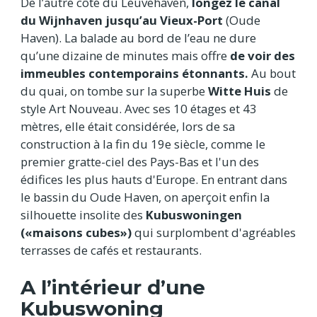
De l’autre côté du Leuvehaven,
longez le canal
du Wijnhaven jusqu’au Vieux-Port
(Oude
Haven). La balade au bord de l’eau ne dure
qu’une dizaine de minutes mais offre
de voir des
immeubles contemporains étonnants.
Au bout
du quai, on tombe sur la superbe
Witte Huis
de
style Art Nouveau. Avec ses 10 étages et 43
mètres, elle était considérée, lors de sa
construction à la fin du 19e siècle, comme le
premier gratte-ciel des Pays-Bas et l'un des
édifices les plus hauts d'Europe. En entrant dans
le bassin du Oude Haven, on aperçoit enfin la
silhouette
insolite des
Kubuswoningen
(«maisons cubes»)
qui surplombent d'agréables
terrasses de cafés et restaurants.
A l’intérieur d’une
Kubuswoning