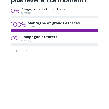
plus rêver en ce moment?
0%
Plage, soleil et cocotiers
(0 votes)
100%
Montagne et grands espaces
(1 votes)
0%
Campagne et forêts
(0 votes)
Total votes: 1