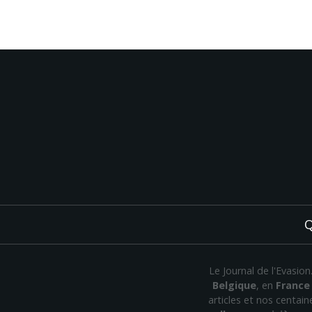
Q
Le Journal de l'Evasio
Belgique
, en
France
articles et nos centai