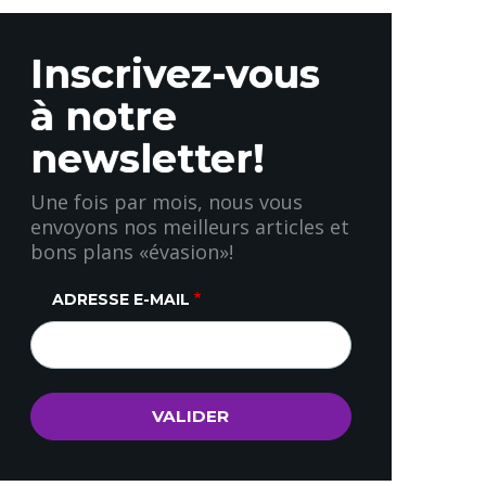
Inscrivez-vous
à notre
newsletter!
Une fois par mois, nous vous
envoyons nos meilleurs articles et
bons plans «évasion»!
ADRESSE E-MAIL