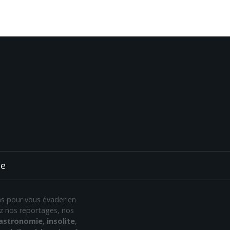
ée
ans pour vous évader en
rez nos reportages, nos
astronomie
,
insolite
,