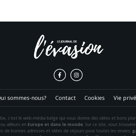
ui sommes-nous?
Contact
Cookies
Vie priv
n.be, c'est le web-média belge qui vous donne des idées et bons pl
ou ailleurs en
Europe et dans le monde
. Sur ce site, vous trouve
nes de bonnes adresses et idées de séjours pour toutes les envies:
g