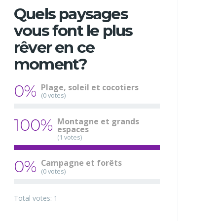
Quels paysages
vous font le plus
rêver en ce
moment?
0%
Plage, soleil et cocotiers
(0 votes)
100%
Montagne et grands
espaces
(1 votes)
0%
Campagne et forêts
(0 votes)
Total votes: 1