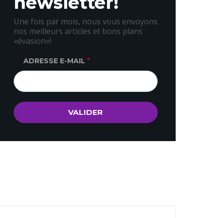
newsletter!
Une fois par mois, nous vous envoyons
nos meilleurs articles et bons plans
«évasion»!
ADRESSE E-MAIL