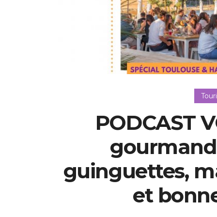
Tour
PODCAST VO
gourmand 
guinguettes, ma
et bonn