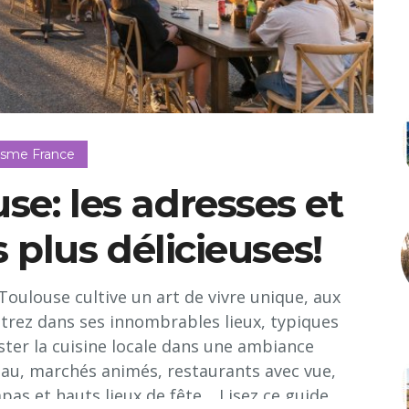
isme France
use: les adresses et
 plus délicieuses!
Toulouse cultive un art de vivre unique, aux
entrez dans ses innombrables lieux, typiques
ter la cuisine locale dans une ambiance
’eau, marchés animés, restaurants avec vue,
pas et hauts lieux de fête… Lisez ce guide...