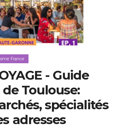
isme France
YAGE - Guide
de Toulouse:
rchés, spécialités
es adresses