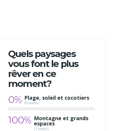
Quels paysages
vous font le plus
rêver en ce
moment?
0%
Plage, soleil et cocotiers
(0 votes)
100%
Montagne et grands
espaces
(1 votes)