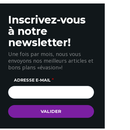
Inscrivez-vous
à notre
newsletter!
Une fois par mois, nous vous
envoyons nos meilleurs articles et
bons plans «évasion»!
ADRESSE E-MAIL