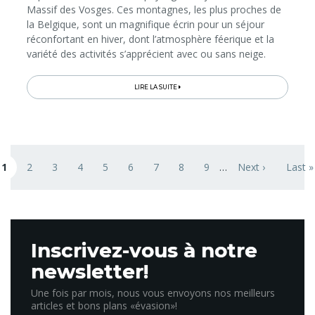
Massif des Vosges. Ces montagnes, les plus proches de
la Belgique, sont un magnifique écrin pour un séjour
réconfortant en hiver, dont l’atmosphère féerique et la
variété des activités s’apprécient avec ou sans neige.
Qu’on le découvre blanc flocon ou vert sapin, ce territoire
propose...
LIRE LA SUITE
Pagination
1
2
3
4
5
6
7
8
9
…
Next ›
Last »
age courante
Page
Page
Page
Page
Page
Page
Page
Page
Next page
Last 
Inscrivez-vous à notre
newsletter!
Une fois par mois, nous vous envoyons nos meilleurs
articles et bons plans «évasion»!