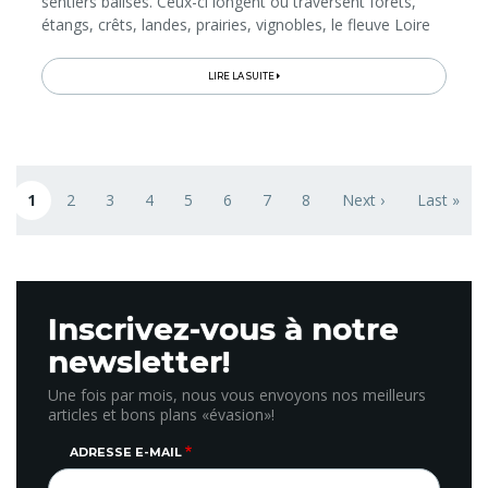
sentiers balisés. Ceux-ci longent ou traversent forêts,
étangs, crêts, landes, prairies, vignobles, le fleuve Loire
et d’autres cours d’eau, et mènent vers des points de
vue...
LIRE LA SUITE
Pagination
1
2
3
4
5
6
7
8
Next ›
Last »
Page courante
Page
Page
Page
Page
Page
Page
Page
Next page
Last page
Inscrivez-vous à notre
newsletter!
Une fois par mois, nous vous envoyons nos meilleurs
articles et bons plans «évasion»!
ADRESSE E-MAIL