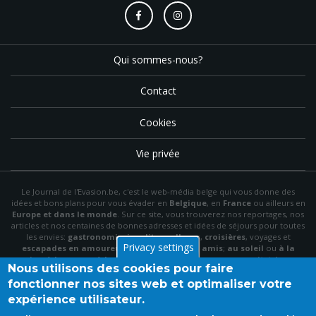
Qui sommes-nous?
Contact
Cookies
Vie privée
Le Journal de l'Evasion.be, c'est le web-média belge qui vous donne des
idées et bons plans pour vous évader en
Belgique
, en
France
ou ailleurs en
Europe et dans le monde
. Sur ce site, vous trouverez nos reportages, nos
articles et nos centaines de bonnes adresses et idées de séjours pour toutes
les envies:
gastronomie
,
insolite
,
wellness
,
croisières
, voyages et
Privacy settings
escapades en amoureux
,
en famille
,
entre amis
;
au soleil
ou
à la
neige
,
à la mer
ou
à la montagne
,
à la campagne
ou en
citytrip
, en
Nous utilisons des cookies pour faire
hôtel
, en
gîte
ou en
chambre d'hôte
…
fonctionner nos sites web et optimaliser votre
N'hésitez pas à utiliser le menu et la barre de recherche pour trouver le bon
expérience utilisateur.
plan idéal parmi nos articles et archives, à "aimer" notre
page Facebook
et à
vous inscrire à notre newsletter mensuelle pour recevoir en primeur nos