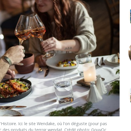
stoire. Ici: le site Wendake, où l'on déguste (pour pas
c des produits du terroir wendat. Crédit photo: GouvQc