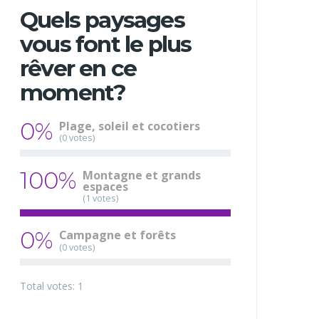
Quels paysages
vous font le plus
rêver en ce
moment?
0%
Plage, soleil et cocotiers
(0 votes)
100%
Montagne et grands
espaces
(1 votes)
0%
Campagne et forêts
(0 votes)
Total votes: 1