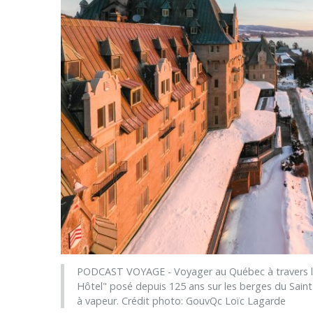
PODCAST VOYAGE - Voyager au Québec à travers l'His
Hôtel" posé depuis 125 ans sur les berges du Saint-
à vapeur. Crédit photo: GouvQc Loïc Lagarde