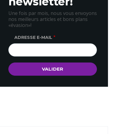
newsletter!
Une fois par mois, nous vous envoyons
nos meilleurs articles et bons plans
«évasion»!
ADRESSE E-MAIL