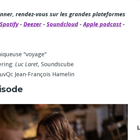
nner, rendez-vous sur les grandes plateformes
Spotify
-
Deezer
-
Soundcloud
-
Apple podcast
-
oniqueuse "voyage"
ering:
Luc Laret
, Soundscube
uvQc Jean-François Hamelin
isode