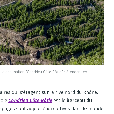
 destination "Condrieu Côte-Rôtie" s'étendent en
ires qui s'étagent sur la rive nord du Rhône,
icole
Condrieu Côte-Rôtie
est le
berceau du
cépages sont aujourd’hui cultivés dans le monde