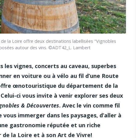
a Loire offre deux destinations labellisées "Vignobles
roposées autour des vins. ©ADT42_L. Lambert
s les vignes, concerts au caveau, superbes
onner en voiture ou à vélo au fil d’une Route
’offre œnotouristique du département de la
elui-ci vous invite à venir explorer ses deux
gnobles & Découvertes
. Avec le vin comme fil
e vous immerger dans les paysages, d’aller à
 une gastronomie réputée et un riche
de la Loire et à son Art de Vivre!