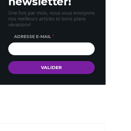
newsletter!
Une fois par mois, nous vous envoyons
nos meilleurs articles et bons plans
«évasion»!
ADRESSE E-MAIL