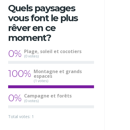
Quels paysages
vous font le plus
rêver en ce
moment?
0%
Plage, soleil et cocotiers
(0 votes)
100%
Montagne et grands
espaces
(1 votes)
0%
Campagne et forêts
(0 votes)
Total votes: 1