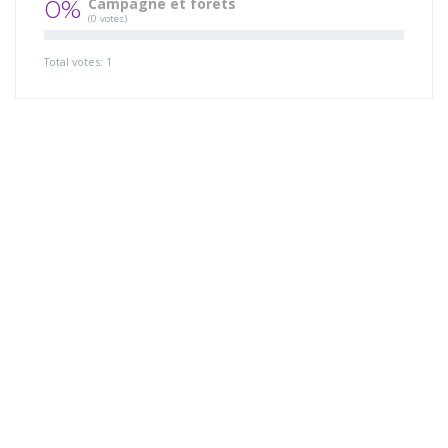
0%
Campagne et forêts
(0 votes)
Total votes: 1