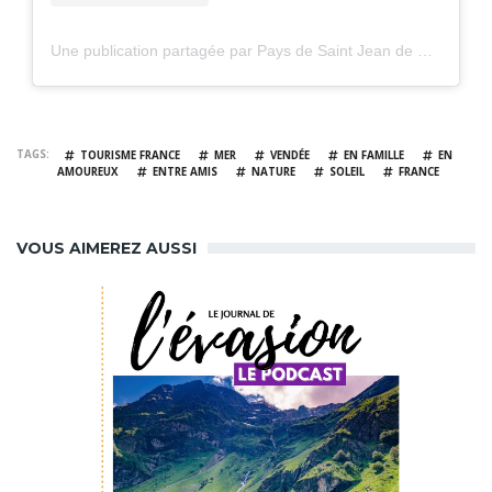
Une publication partagée par Pays de Saint Jean de Monts (@paysdesaintjeandemonts)
TAGS
TOURISME FRANCE
MER
VENDÉE
EN FAMILLE
EN
AMOUREUX
ENTRE AMIS
NATURE
SOLEIL
FRANCE
VOUS AIMEREZ AUSSI