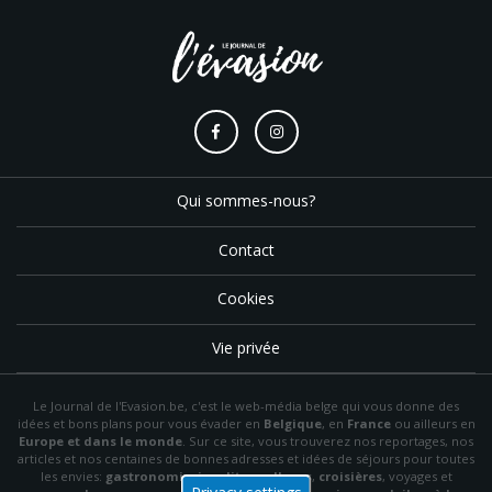
Qui sommes-nous?
Contact
Cookies
Vie privée
Le Journal de l'Evasion.be, c'est le web-média belge qui vous donne des
idées et bons plans pour vous évader en
Belgique
, en
France
ou ailleurs en
Europe et dans le monde
. Sur ce site, vous trouverez nos reportages, nos
articles et nos centaines de bonnes adresses et idées de séjours pour toutes
les envies:
gastronomie
,
insolite
,
wellness
,
croisières
, voyages et