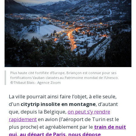
Plus haute cité fortifiée d'Europe, Briançon est connue pour ses
fortifications Vauban classées au Patrimoine mondial de l'Unesco.
©Thibaut Blais - Agence Zoom
La ville pourrait ainsi faire l’objet, à elle seule,
d’un
citytrip insolite en montagne
, d’autant
que, depuis la Belgique,
on peut s’y rendre
rapidement
en avion (l’aéroport de Turin est le
plus proche) et agréablement par le
train de nuit
qui, au départ de Paris, nous dépose