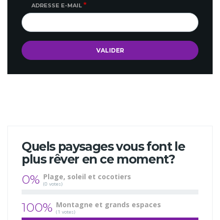
ADRESSE E-MAIL
Quels paysages vous font le
plus rêver en ce moment?
0%
Plage, soleil et cocotiers
(0 votes)
100%
Montagne et grands espaces
(1 votes)