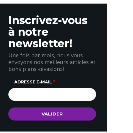
Inscrivez-vous
à notre
newsletter!
Une fois par mois, nous vous
envoyons nos meilleurs articles et
bons plans «évasion»!
ADRESSE E-MAIL