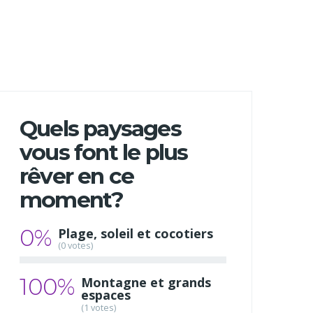
Quels paysages
vous font le plus
rêver en ce
moment?
0%
Plage, soleil et cocotiers
(0 votes)
100%
Montagne et grands
espaces
(1 votes)