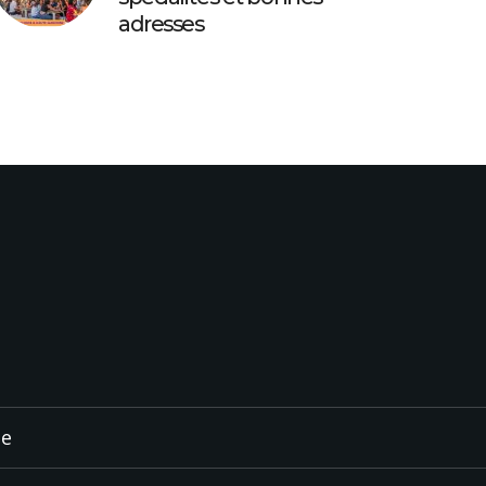
adresses
ée