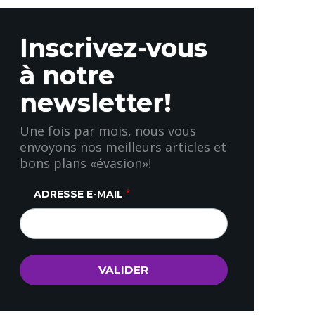
Inscrivez-vous
à notre
newsletter!
Une fois par mois, nous vous
envoyons nos meilleurs articles et
bons plans «évasion»!
ADRESSE E-MAIL