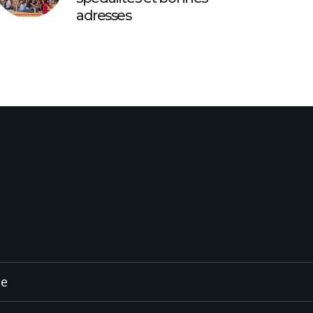
adresses
ée