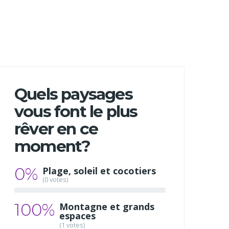
Quels paysages
vous font le plus
rêver en ce
moment?
0%
Plage, soleil et cocotiers
(0 votes)
100%
Montagne et grands
espaces
(1 votes)