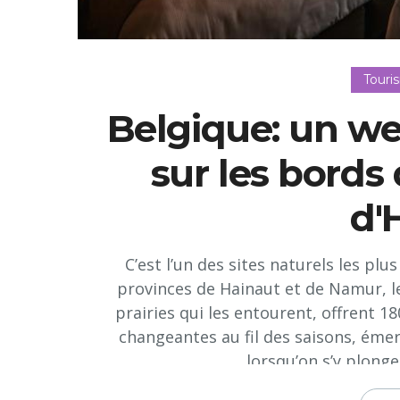
Touri
Belgique: un w
sur les bords 
d'
C’est l’un des sites naturels les plu
provinces de Hainaut et de Namur, les
prairies qui les entourent, offrent 1
changeantes au fil des saisons, émer
lorsqu’on s’y plonge