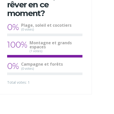
rêver en ce
moment?
0%
Plage, soleil et cocotiers
(0 votes)
100%
Montagne et grands
espaces
(1 votes)
0%
Campagne et forêts
(0 votes)
Total votes: 1