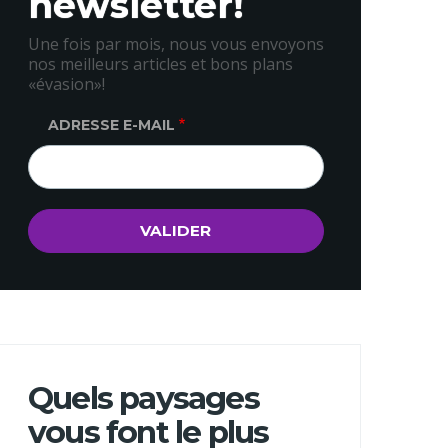
newsletter!
Une fois par mois, nous vous envoyons
nos meilleurs articles et bons plans
«évasion»!
ADRESSE E-MAIL
Quels paysages
vous font le plus