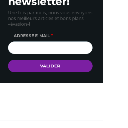
newsletter!
Une fois par mois, nous vous envoyons
nos meilleurs articles et bons plans
«évasion»!
ADRESSE E-MAIL