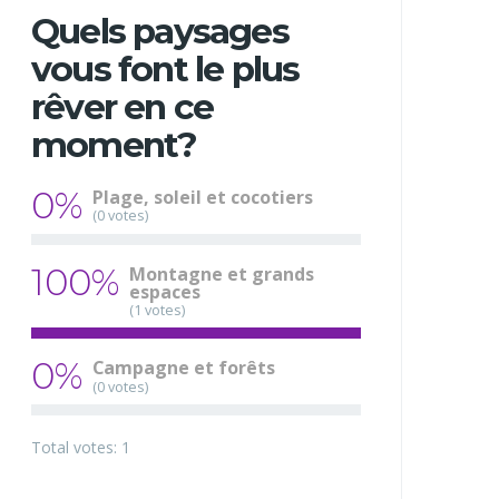
Quels paysages
vous font le plus
rêver en ce
moment?
0%
Plage, soleil et cocotiers
(0 votes)
100%
Montagne et grands
espaces
(1 votes)
0%
Campagne et forêts
(0 votes)
Total votes: 1