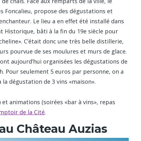
e chais. Face aux remparts de la ville, le
es Foncalieu, propose des dégustations et
chanteur. Le lieu a en effet été installé dans
Historique, bâti à la fin du 19e siècle pour
heline». C’était donc une très belle distillerie,
jours pourvue de ses moulures et murs de glace.
 sont aujourd’hui organisées les dégustations de
1h. Pour seulement 5 euros par personne, on a
 à la dégustation de 3 vins «maison».
et animations (soirées «bar à vins», repas
mptoir de la Cité
.
 au Château Auzias