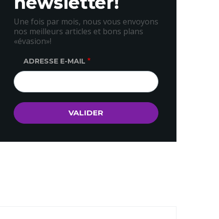
newsletter!
Une fois par mois, nous vous envoyons
nos meilleurs articles et bons plans
«évasion»!
ADRESSE E-MAIL