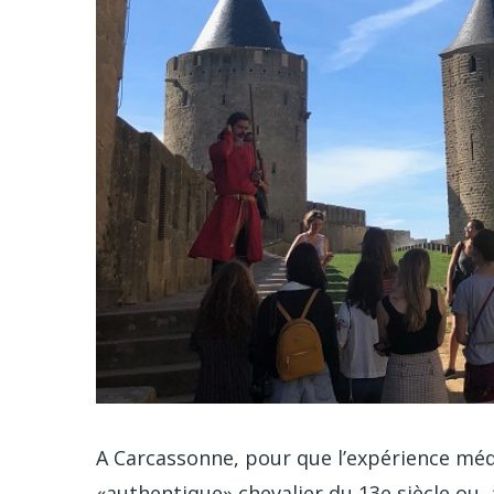
A Carcassonne, pour que l’expérience médi
«authentique» chevalier du 13e siècle ou, 