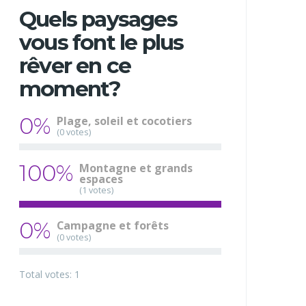
Quels paysages
vous font le plus
rêver en ce
moment?
0%
Plage, soleil et cocotiers
(0 votes)
100%
Montagne et grands
espaces
(1 votes)
0%
Campagne et forêts
(0 votes)
Total votes: 1