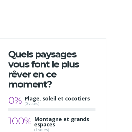
Quels paysages
vous font le plus
rêver en ce
moment?
0%
Plage, soleil et cocotiers
(0 votes)
100%
Montagne et grands
espaces
(1 votes)