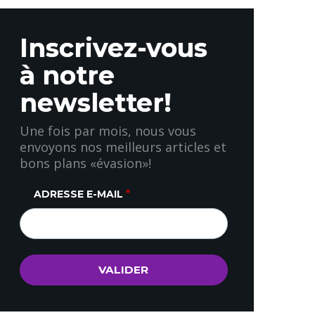
Inscrivez-vous
à notre
newsletter!
Une fois par mois, nous vous
envoyons nos meilleurs articles et
bons plans «évasion»!
ADRESSE E-MAIL