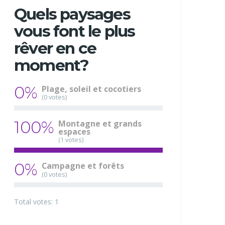
Quels paysages
vous font le plus
rêver en ce
moment?
0%
Plage, soleil et cocotiers
(0 votes)
100%
Montagne et grands
espaces
(1 votes)
0%
Campagne et forêts
(0 votes)
Total votes: 1