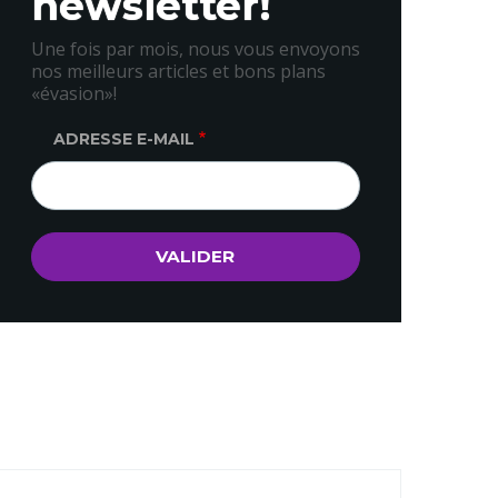
newsletter!
Une fois par mois, nous vous envoyons
nos meilleurs articles et bons plans
«évasion»!
ADRESSE E-MAIL