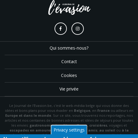
Qui sommes-nous?
Contact
Cookies
Vie privée
Le Journal de l'Evasion.be, c'est le web-média belge qui vous donne des
idées et bons plans pour vous évader en
Belgique
, en
France
ou ailleurs en
Europe et dans le monde
. Sur ce site, vous trouverez nos reportages, nos
articles et nos centaines de bonnes adresses et idées de séjours pour toutes
les envies:
gastronomie
,
insolite
,
wellness
,
croisières
, voyages et
Privacy settings
escapades en amoureux
,
en famille
,
entre amis
;
au soleil
ou
à la
neige
,
à la mer
ou
à la montagne
,
à la campagne
ou en
citytrip
, en