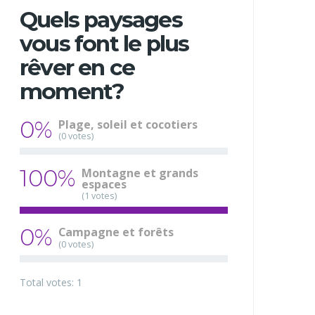
Quels paysages
vous font le plus
rêver en ce
moment?
0%
Plage, soleil et cocotiers
(0 votes)
100%
Montagne et grands
espaces
(1 votes)
0%
Campagne et forêts
(0 votes)
Total votes: 1