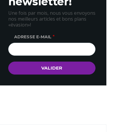
newsletter!
Une fois par mois, nous vous envoyons
nos meilleurs articles et bons plans
«évasion»!
ADRESSE E-MAIL