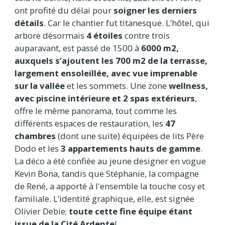
ont profité du délai pour
soigner les derniers
détails
. Car le chantier fut titanesque. L’hôtel, qui
arbore désormais
4 étoiles
contre trois
auparavant, est passé de 1500 à
6000 m2,
auxquels s’ajoutent les 700 m2 de la terrasse,
largement ensoleillée, avec vue imprenable
sur la vallée
et les sommets. Une zone
wellness,
avec piscine intérieure et 2 spas extérieurs
,
offre le même panorama, tout comme les
différents espaces de restauration, les
47
chambres
(dont une suite) équipées de lits Père
Dodo et les
3 appartements hauts de gamme
.
La déco a été confiée au jeune designer en vogue
Kevin Bona, tandis que Stéphanie, la compagne
de René, a apporté à l'ensemble la touche cosy et
familiale. L’identité graphique, elle, est signée
Olivier Debie;
toute cette fine équipe étant
issue de la Cité Ardente
!