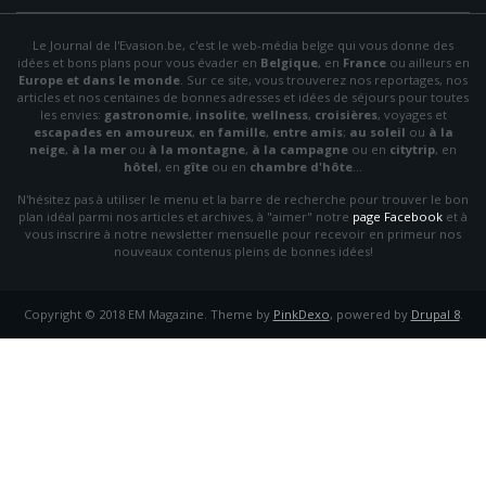
Le Journal de l'Evasion.be, c'est le web-média belge qui vous donne des
idées et bons plans pour vous évader en
Belgique
, en
France
ou ailleurs en
Europe et dans le monde
. Sur ce site, vous trouverez nos reportages, nos
articles et nos centaines de bonnes adresses et idées de séjours pour toutes
les envies:
gastronomie
,
insolite
,
wellness
,
croisières
, voyages et
escapades en amoureux
,
en famille
,
entre amis
;
au soleil
ou
à la
neige
,
à la mer
ou
à la montagne
,
à la campagne
ou en
citytrip
, en
hôtel
, en
gîte
ou en
chambre d'hôte
…
N'hésitez pas à utiliser le menu et la barre de recherche pour trouver le bon
plan idéal parmi nos articles et archives, à "aimer" notre
page Facebook
et à
vous inscrire à notre newsletter mensuelle pour recevoir en primeur nos
nouveaux contenus pleins de bonnes idées!
Copyright © 2018 EM Magazine. Theme by
PinkDexo
, powered by
Drupal 8
.