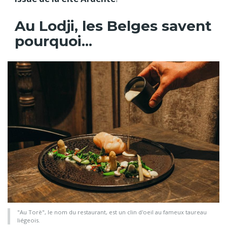
Au Lodji, les Belges savent
pourquoi...
"Au Torè", le nom du restaurant, est un clin d'oeil au fameux taureau
liégeois.