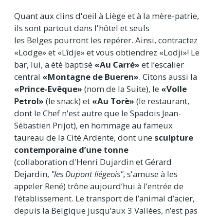
Quant aux clins d'oeil à Liège et à la mère-patrie,
ils sont partout dans l'hôtel et seuls
les Belges pourront les repérer. Ainsi, contractez
«Lodge» et «Lîdje» et vous obtiendrez «Lodji»! Le
bar, lui, a été baptisé
«Au Carré»
et l’escalier
central
«Montagne de Bueren»
. Citons aussi la
«Prince-Evêque»
(nom de la Suite), le
«Volle
Petrol»
(le snack) et
«Au Torè»
(le restaurant,
dont le Chef n'est autre que le Spadois Jean-
Sébastien Prijot), en hommage au fameux
taureau de la Cité Ardente, dont une
sculpture
contemporaine d’une tonne
(collaboration d'Henri Dujardin et Gérard
Dejardin,
"les Dupont liégeois"
, s'amuse à les
appeler René) trône aujourd’hui à l’entrée de
l’établissement. Le transport de l’animal d’acier,
depuis la Belgique jusqu’aux 3 Vallées, n’est pas