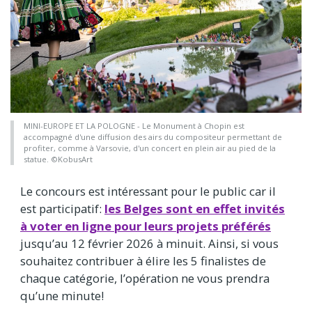
MINI-EUROPE ET LA POLOGNE - Le Monument à Chopin est
accompagné d'une diffusion des airs du compositeur permettant de
profiter, comme à Varsovie, d'un concert en plein air au pied de la
statue. ©KobusArt
Le concours est intéressant pour le public car il
est participatif:
les Belges sont en effet invités
à voter en ligne pour leurs projets préférés
jusqu’au 12 février 2026 à minuit. Ainsi, si vous
souhaitez contribuer à élire les 5 finalistes de
chaque catégorie, l’opération ne vous prendra
qu’une minute!