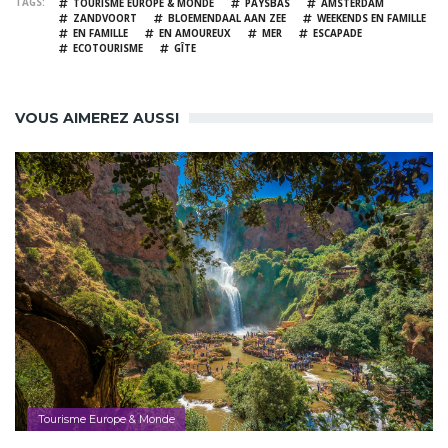
TAGS
TOURISME EUROPE & MONDE
PAYSBAS
AMSTERDAM
ZANDVOORT
BLOEMENDAAL AAN ZEE
WEEKENDS EN FAMILLE
EN FAMILLE
EN AMOUREUX
MER
ESCAPADE
ECOTOURISME
GÎTE
VOUS AIMEREZ AUSSI
Tourisme Europe & Monde