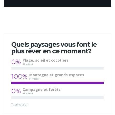
Quels paysages vous font le
plus rêver en ce moment?
0%
Plage, soleil et cocotiers
(0 votes)
100%
Montagne et grands espaces
(1 votes)
0%
Campagne et forêts
(0 votes)
Total votes: 1