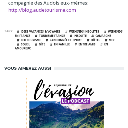
compagnie des Audois eux-mêmes:
http://blog.audetourisme.com
TAGS
IDÉES VACANCES & VOYAGES
WEEKENDS INSOLITES
WEEKENDS
EN FRANCE
TOURISME FRANCE
INSOLITE
CAMPAGNE
ECOTOURISME
RANDONNÉE ET SPORT
HÔTEL
MER
SOLEIL
GÎTE
EN FAMILLE
ENTRE AMIS
EN
AMOUREUX
VOUS AIMEREZ AUSSI