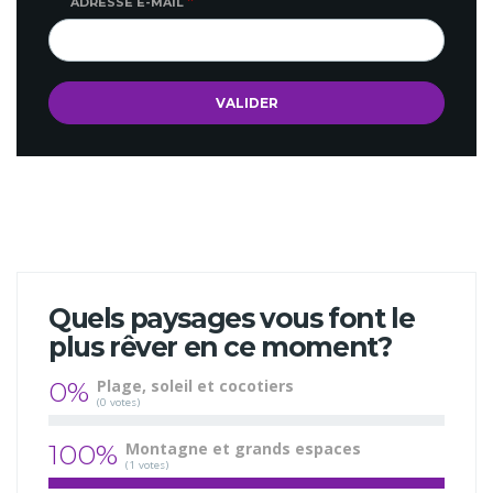
ADRESSE E-MAIL
Quels paysages vous font le
plus rêver en ce moment?
0%
Plage, soleil et cocotiers
(0 votes)
100%
Montagne et grands espaces
(1 votes)