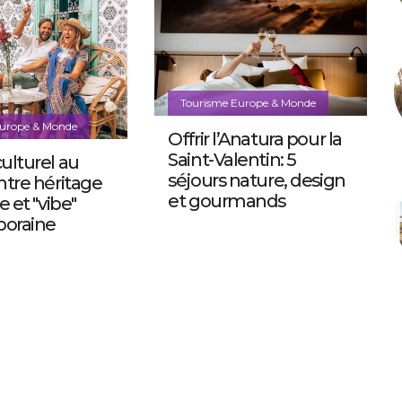
Tourisme Europe & Monde
Europe & Monde
Offrir l’Anatura pour la
Saint-Valentin: 5
ulturel au
séjours nature, design
ntre héritage
et gourmands
e et "vibe"
oraine