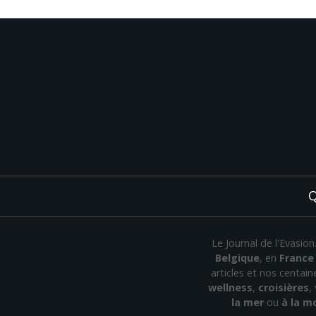
Q
Le Journal de l'Evasio
Belgique
, en
France
articles et nos centai
wellness
,
croisières
,
la mer
ou
à la 