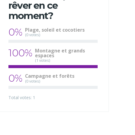
rêver en ce
moment?
0%
Plage, soleil et cocotiers
(0 votes)
100%
Montagne et grands
espaces
(1 votes)
0%
Campagne et forêts
(0 votes)
Total votes: 1