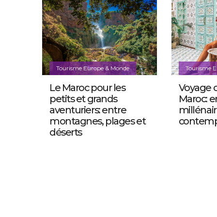
Tourisme Europe & Monde
Tourisme 
Le Maroc pour les
Voyage c
petits et grands
Maroc: e
aventuriers: entre
millénair
montagnes, plages et
contemp
déserts