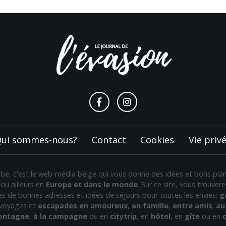
ui sommes-nous?
Contact
Cookies
Vie priv
n.be, c'est le web-média belge qui vous donne des idées et bons pl
ou ailleurs en
Europe et dans le monde
. Sur ce site, vous trouve
nes de bonnes adresses et idées de séjours pour toutes les envies:
g
 voyages et
escapades en amoureux
,
en famille
,
entre amis
;
au 
montagne
,
à la campagne
ou en
citytrip
, en
hôtel
, en
gîte
ou en