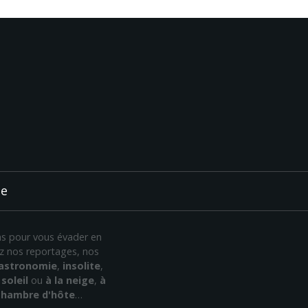
ée
ans pour vous évader en
rez nos reportages, nos
astronomie
,
insolite
,
soleil
ou
à la neige
,
à
chambre d'hôte
…