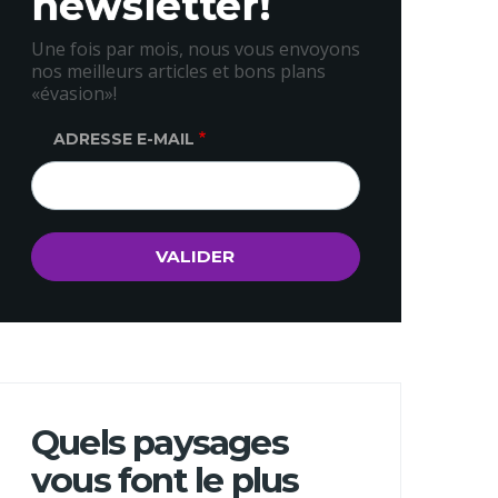
newsletter!
Une fois par mois, nous vous envoyons
nos meilleurs articles et bons plans
«évasion»!
ADRESSE E-MAIL
Quels paysages
vous font le plus