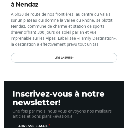
à Nendaz
A 6h30 de route de nos frontières, au centre du Valais
sur un plateau qui domine la Vallée du Rhône, se blottit
Nendaz, commune de charme et station de sports
d’hiver offrant 300 jours de soleil par an et vue
imprenable sur les Alpes. Labellisée «Family Destination»,
la destination a effectivement prévu tout un tas
d’activités et de services pour les familles; autant de bons
plans pour les parents qui peuvent ainsi profiter de
LIRE LA SUITE
moments privilégiés avec les enfants… ou seuls, pendant
que les petits s’amusent. Focus sur les activités à ne pas
manquer, même pour les non-skieurs…
Inscrivez-vous à notre
newsletter!
Une fois par mois, nous vous envoyons nos meilleurs
articles et bons plans «évasion»!
ADRESSE E-MAIL