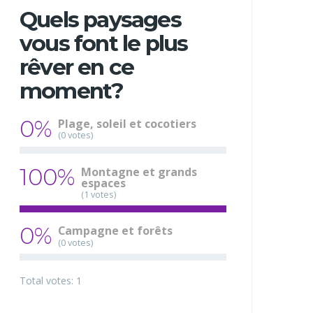
Quels paysages
vous font le plus
rêver en ce
moment?
0%
Plage, soleil et cocotiers
(0 votes)
100%
Montagne et grands
espaces
(1 votes)
0%
Campagne et forêts
(0 votes)
Total votes: 1