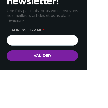
newsletter!
Une fois par mois, nous vous envoyons
nos meilleurs articles et bons plans
«évasion»!
ADRESSE E-MAIL