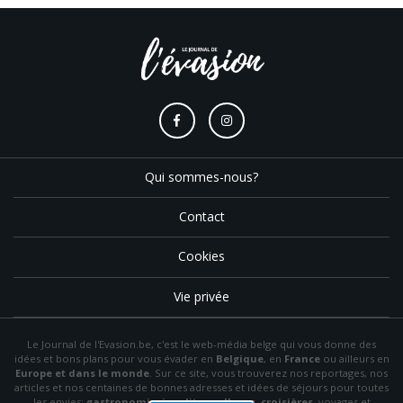
Qui sommes-nous?
Contact
Cookies
Vie privée
Le Journal de l'Evasion.be, c'est le web-média belge qui vous donne des
idées et bons plans pour vous évader en
Belgique
, en
France
ou ailleurs en
Europe et dans le monde
. Sur ce site, vous trouverez nos reportages, nos
articles et nos centaines de bonnes adresses et idées de séjours pour toutes
les envies:
gastronomie
,
insolite
,
wellness
,
croisières
, voyages et