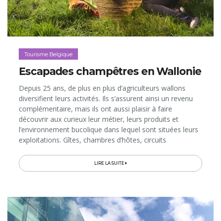
Tourisme Belgique
Escapades champêtres en Wallonie
Depuis 25 ans, de plus en plus d’agriculteurs wallons
diversifient leurs activités. Ils s’assurent ainsi un revenu
complémentaire, mais ils ont aussi plaisir à faire
découvrir aux curieux leur métier, leurs produits et
l’environnement bucolique dans lequel sont situées leurs
exploitations. Gîtes, chambres d’hôtes, circuits
touristiques, golfs champêtres, sentier pieds nus, stages,
magasins ou encore restaurants à la ferme… De quoi
LIRE LA SUITE
nous composer, à prix abordable, une escapade à la fois
dépaysante, gourmande et authentique, tout en
participant à l’économie locale…