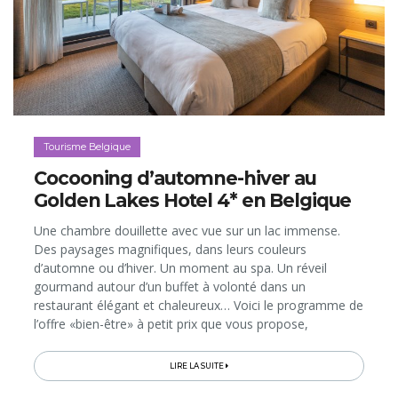
Tourisme Belgique
Cocooning d’automne-hiver au
Golden Lakes Hotel 4* en Belgique
Une chambre douillette avec vue sur un lac immense.
Des paysages magnifiques, dans leurs couleurs
d’automne ou d’hiver. Un moment au spa. Un réveil
gourmand autour d’un buffet à volonté dans un
restaurant élégant et chaleureux… Voici le programme de
l’offre «bien-être» à petit prix que vous propose,
spécialement pour cet automne-hiver 2025-2026, le
Golden Lakes Hotel 4*. Direction les lacs...
LIRE LA SUITE