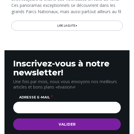
Ces panoramas exceptionnels se découvrent dans les
grands Parcs Nationaux, mais aussi partout ailleurs au fil
de visites et d’expériences insolites, voire inédites qui,
bien souvent, nous plongent dans des décors et
LIRE LA SUITE
ambiances de films western. Voici quelques «musts» à
voir ou à vivre au cœur du 8e plus vaste Etat des Etats-
Unis, porte d’entrée du Grand Ouest américain...
Inscrivez-vous à notre
newsletter!
Une fois par mois, nous vous envoyons nos meilleurs
articles et bons plans «évasion»!
ADRESSE E-MAIL