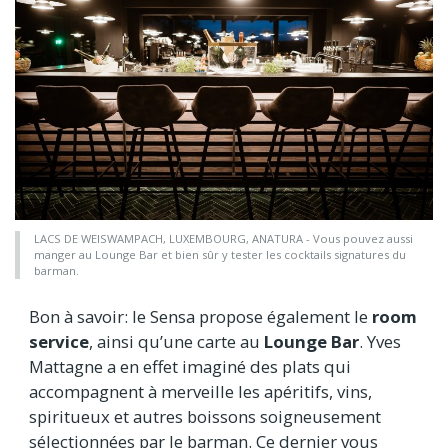
LACS DE WEISWAMPACH, LUXEMBOURG, ANATURA - Vous pouvez aussi
manger au Lounge Bar et bien sûr y tester les cocktails signatures du
barman.
Bon à savoir: le Sensa propose également le
room
service
, ainsi qu’une carte au
Lounge Bar
. Yves
Mattagne a en effet imaginé des plats qui
accompagnent à merveille les apéritifs, vins,
spiritueux et autres boissons soigneusement
sélectionnées par le barman. Ce dernier vous