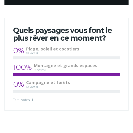
Quels paysages vous font le
plus rêver en ce moment?
0%
Plage, soleil et cocotiers
(0 votes)
100%
Montagne et grands espaces
(1 votes)
0%
Campagne et forêts
(0 votes)
Total votes: 1