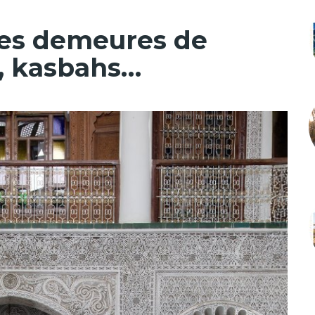
des demeures de
s, kasbahs…