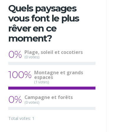
Quels paysages
vous font le plus
rêver en ce
moment?
0%
Plage, soleil et cocotiers
(0 votes)
100%
Montagne et grands
espaces
(1 votes)
0%
Campagne et forêts
(0 votes)
Total votes: 1