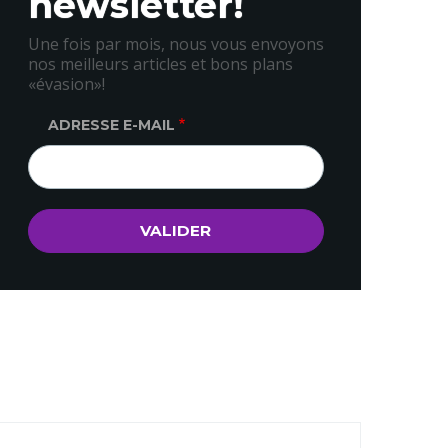
newsletter!
Une fois par mois, nous vous envoyons
nos meilleurs articles et bons plans
«évasion»!
ADRESSE E-MAIL