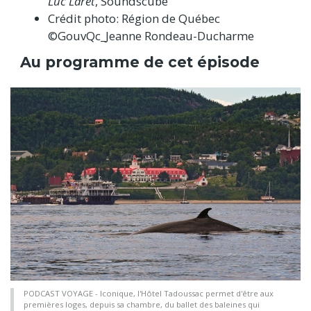
Luc Laret
, Soundscube
Crédit photo: Région de Québec
©GouvQc_Jeanne Rondeau-Ducharme
Au programme de cet épisode
PODCAST VOYAGE - Iconique, l'Hôtel Tadoussac permet d'être aux
premières loges, depuis sa chambre, du ballet des baleines qui