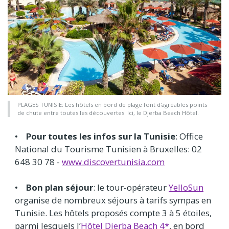
PLAGES TUNISIE: Les hôtels en bord de plage font d'agréables points
de chute entre toutes les découvertes. Ici, le Djerba Beach Hôtel.
•
Pour toutes les infos sur la Tunisie
: Office
National du Tourisme Tunisien à Bruxelles: 02
648 30 78 -
www.discovertunisia.com
•
Bon plan séjour
: le tour-opérateur
YelloSun
organise de nombreux séjours à tarifs sympas en
Tunisie. Les hôtels proposés compte 3 à 5 étoiles,
parmi lesquels l’
Hôtel Djerba Beach 4*
, en bord