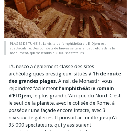
PLAGES DE TUNISIE : La visite de l'amphithéâtre d'El Djem est
spectaculaire. Des combats de fauves se tenaient autrefois dans le
monument, qui rassemblait 35.000 spectateurs.
L’Unesco a également classé des sites
archéologiques prestigieux, situés
à 1h de route
des grandes plages
. Ainsi, de Monastir, vous
rejoindrez facilement
l’amphithéâtre romain
d’El Djem
, le plus grand d'Afrique du Nord. C'est
le seul de la planète, avec le colisée de Rome, à
posséder une façade encore intacte, avec 3
niveaux de galeries. Il pouvait accueillir jusqu’à
35.000 spectateurs, qui y assistaient