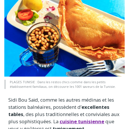
PLAGES TUNISIE : Dans les restos chics comme dans les petits
établissement familiaux, on découvre les 1001 saveurs de la Tunisie.
Sidi Bou Saïd, comme les autres médinas et les
stations balnéaires, possèdent d’
excellentes
tables
, des plus traditionnelles et conviviales aux
plus sophistiquées. La
cuisine tunisienne
que
vous y goûterez est
typiquement