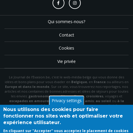
Qui sommes-nous?
Contact
Cookies
Vie privée
Le Journal de l'Evasion.be, c'est le web-média belge qui vous donne des
idées et bons plans pour vous évader en
Belgique
, en
France
ou ailleurs en
Europe et dans le monde
. Sur ce site, vous trouverez nos reportages, nos
articles et nos centaines de bonnes adresses et idées de séjours pour toutes
les envies:
gastronomie
,
insolite
,
wellness
,
croisières
, voyages et
Privacy settings
escapades en amoureux
,
en famille
,
entre amis
;
au soleil
ou
à la
neige
,
à la mer
ou
à la montagne
,
à la campagne
ou en
citytrip
, en
Nous utilisons des cookies pour faire
hôtel
, en
gîte
ou en
chambre d'hôte
…
fonctionner nos sites web et optimaliser votre
N'hésitez pas à utiliser le menu et la barre de recherche pour trouver le bon
expérience utilisateur.
plan idéal parmi nos articles et archives, à "aimer" notre
page Facebook
et à
vous inscrire à notre newsletter mensuelle pour recevoir en primeur nos
En cliquant sur "Accepter" vous acceptez le placement de cookies