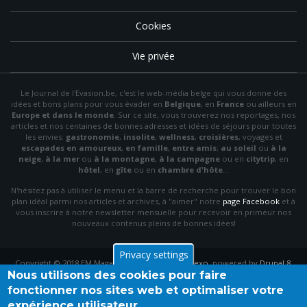
Cookies
Vie privée
Le Journal de l'Evasion.be, c'est le web-média belge qui vous donne des
idées et bons plans pour vous évader en
Belgique
, en
France
ou ailleurs en
Europe et dans le monde
. Sur ce site, vous trouverez nos reportages, nos
articles et nos centaines de bonnes adresses et idées de séjours pour toutes
les envies:
gastronomie
,
insolite
,
wellness
,
croisières
, voyages et
escapades en amoureux
,
en famille
,
entre amis
;
au soleil
ou
à la
neige
,
à la mer
ou
à la montagne
,
à la campagne
ou en
citytrip
, en
hôtel
, en
gîte
ou en
chambre d'hôte
…
N'hésitez pas à utiliser le menu et la barre de recherche pour trouver le bon
plan idéal parmi nos articles et archives, à "aimer" notre
page Facebook
et à
vous inscrire à notre newsletter mensuelle pour recevoir en primeur nos
nouveaux contenus pleins de bonnes idées!
Privacy settings
Copyright © 2018 EM Magazine. Theme by
PinkDexo
, powered by
Drupal 8
.
Nous utilisons des cookies pour faire
fonctionner nos sites web et optimaliser votre
expérience utilisateur.