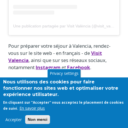
Une publication partagée par Visit València (@visit_valencia)
Pour préparer votre séjour à Valencia, rendez-
vous sur le site web - en français - de
Visit
Valencia
, ainsi que sur ses réseaux sociaux,
notamment
Instagram
et
Facebook
.
Privacy settings
Sur son site web, Visit Valencia met à votre
Nous utilisons des cookies pour faire
fonctionner nos sites web et optimaliser votre
disposition une
section entière dédiée à la
expérience utilisateur.
gastronomie et aux expériences gourmandes
.
En cliquant sur "Accepter" vous acceptez le placement de cookies
En savoir plus
de suivi.
N'hésitez pas non plus à consulter notre article
sur les
10 super raisons de partir à Valencia en
Accepter
Non merci
2025
.