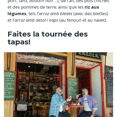
porc, lard, boudin noir…), de l’ail, des pois chiches
et des pommes de terre; ainsi que les
riz aux
légumes
, tels l’
arroz amb bledes
(avec des blettes)
et l’
arroz amb desol i naps
(au fenouil et au navet).
Faites la tournée des
tapas!