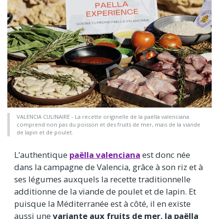
VALENCIA CULINAIRE - La recette originelle de la paëlla valenciana
comprend non pas du poisson et des fruits de mer, mais de la viande
de lapin et de poulet.
L’authentique
paëlla valenciana
est donc née
dans la campagne de Valencia, grâce à son riz et à
ses légumes auxquels la recette traditionnelle
additionne de la viande de poulet et de lapin. Et
puisque la Méditerranée est à côté, il en existe
aussi une
variante aux fruits de mer, la paëlla