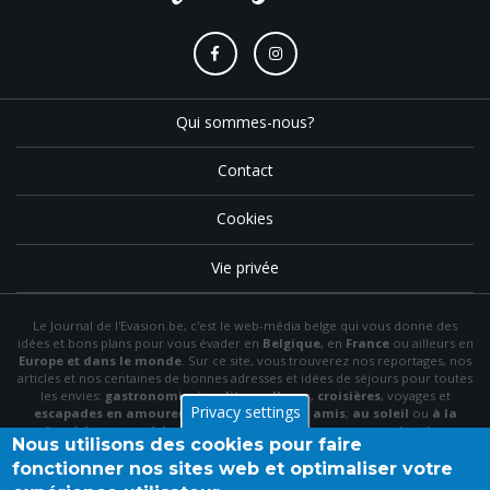
Qui sommes-nous?
Contact
Cookies
Vie privée
Le Journal de l'Evasion.be, c'est le web-média belge qui vous donne des
idées et bons plans pour vous évader en
Belgique
, en
France
ou ailleurs en
Europe et dans le monde
. Sur ce site, vous trouverez nos reportages, nos
articles et nos centaines de bonnes adresses et idées de séjours pour toutes
les envies:
gastronomie
,
insolite
,
wellness
,
croisières
, voyages et
Privacy settings
escapades en amoureux
,
en famille
,
entre amis
;
au soleil
ou
à la
neige
,
à la mer
ou
à la montagne
,
à la campagne
ou en
citytrip
, en
Nous utilisons des cookies pour faire
hôtel
, en
gîte
ou en
chambre d'hôte
…
fonctionner nos sites web et optimaliser votre
N'hésitez pas à utiliser le menu et la barre de recherche pour trouver le bon