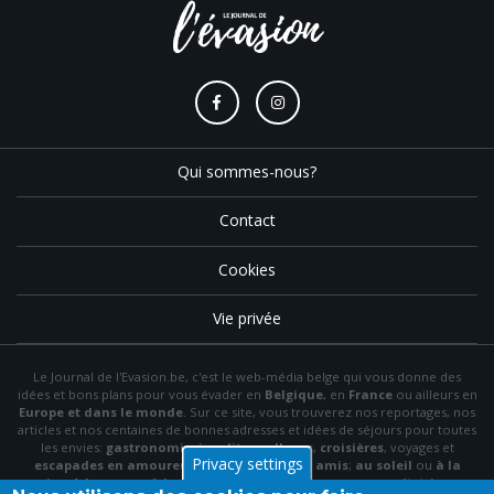
Qui sommes-nous?
Contact
Cookies
Vie privée
Le Journal de l'Evasion.be, c'est le web-média belge qui vous donne des
idées et bons plans pour vous évader en
Belgique
, en
France
ou ailleurs en
Europe et dans le monde
. Sur ce site, vous trouverez nos reportages, nos
articles et nos centaines de bonnes adresses et idées de séjours pour toutes
les envies:
gastronomie
,
insolite
,
wellness
,
croisières
, voyages et
Privacy settings
escapades en amoureux
,
en famille
,
entre amis
;
au soleil
ou
à la
neige
,
à la mer
ou
à la montagne
,
à la campagne
ou en
citytrip
, en