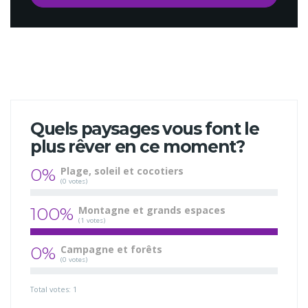
Quels paysages vous font le
plus rêver en ce moment?
0%
Plage, soleil et cocotiers
(0 votes)
100%
Montagne et grands espaces
(1 votes)
0%
Campagne et forêts
(0 votes)
Total votes: 1