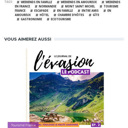
TAGS
WEEKENDS EN FAMILLE
WEEKENDS EN AMOUREUX
WEEKENDS
EN FRANCE
NORMANDIE
MONT SAINT MICHEL
TOURISME
FRANCE
ESCAPADE
EN FAMILLE
ENTRE AMIS
EN
AMOUREUX
HÔTEL
CHAMBRE D’HÔTES
GÎTE
GASTRONOMIE
ECOTOURISME
VOUS AIMEREZ AUSSI
Tourisme France