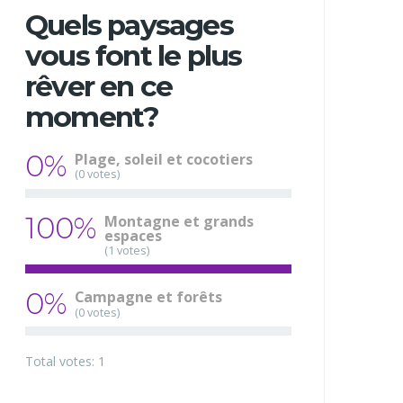
Quels paysages
vous font le plus
rêver en ce
moment?
0%
Plage, soleil et cocotiers
(0 votes)
100%
Montagne et grands
espaces
(1 votes)
0%
Campagne et forêts
(0 votes)
Total votes: 1