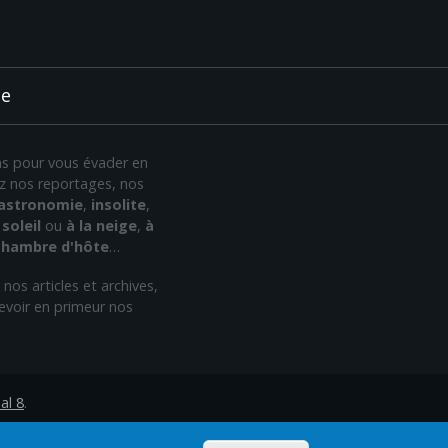
ée
ans pour vous évader en
rez nos reportages, nos
astronomie
,
insolite
,
soleil
ou
à la neige
,
à
chambre d'hôte
…
nos articles et archives,
evoir en primeur nos
al 8
.