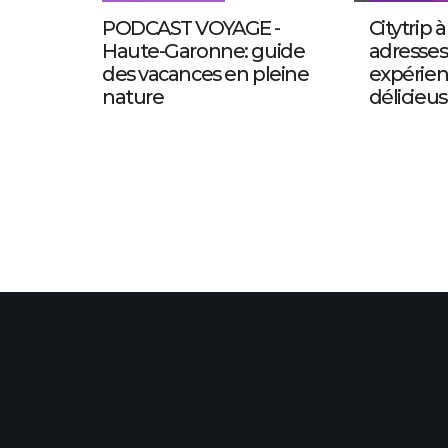
PODCAST VOYAGE -
Citytrip 
Haute-Garonne: guide
adresses
des vacances en pleine
expérien
nature
délicieus