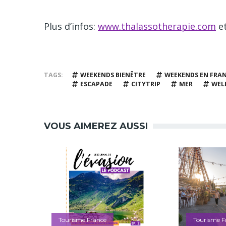
Plus d’infos:
www.thalassotherapie.com
e
TAGS
WEEKENDS BIENÊTRE
WEEKENDS EN FRA
ESCAPADE
CITYTRIP
MER
WEL
VOUS AIMEREZ AUSSI
Tourisme France
Tourisme F