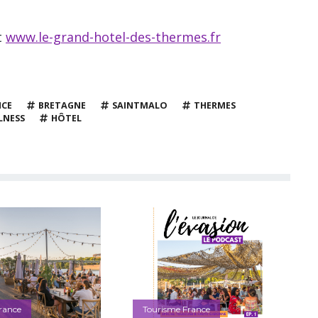
t
www.le-grand-hotel-des-thermes.fr
NCE
BRETAGNE
SAINTMALO
THERMES
LNESS
HÔTEL
rance
Tourisme France