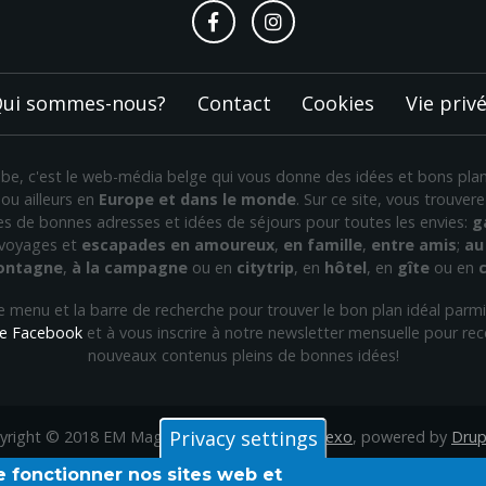
ui sommes-nous?
Contact
Cookies
Vie priv
n.be, c'est le web-média belge qui vous donne des idées et bons pl
ou ailleurs en
Europe et dans le monde
. Sur ce site, vous trouve
nes de bonnes adresses et idées de séjours pour toutes les envies:
g
 voyages et
escapades en amoureux
,
en famille
,
entre amis
;
au 
montagne
,
à la campagne
ou en
citytrip
, en
hôtel
, en
gîte
ou en
 le menu et la barre de recherche pour trouver le bon plan idéal parmi 
e Facebook
et à vous inscrire à notre newsletter mensuelle pour rec
nouveaux contenus pleins de bonnes idées!
Privacy settings
yright © 2018 EM Magazine. Theme by
PinkDexo
, powered by
Drup
e fonctionner nos sites web et