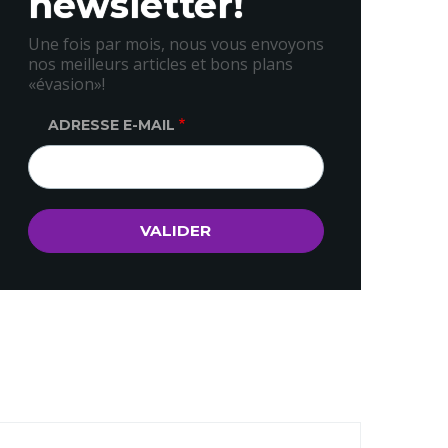
newsletter!
Une fois par mois, nous vous envoyons
nos meilleurs articles et bons plans
«évasion»!
ADRESSE E-MAIL