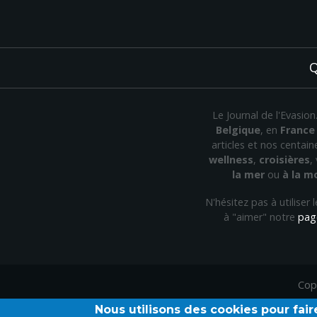
Q
Le Journal de l'Evasio
Belgique
, en
France
articles et nos centai
wellness
,
croisières
,
la mer
ou
à la 
N'hésitez pas à utiliser
à "aimer" notre
pag
Cop
Nous utilisons des cookies pour fair