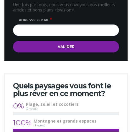
Une fois par mois, nous vous envoyons nos meilleurs
articles et bons plans «évasion»!
ADRESSE E-MAIL
Quels paysages vous font le
plus rêver en ce moment?
0%
Plage, soleil et cocotiers
(0 votes)
100%
Montagne et grands espaces
(1 votes)