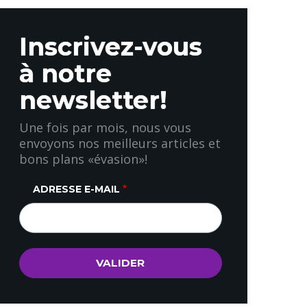
Inscrivez-vous
à notre
newsletter!
Une fois par mois, nous vous
envoyons nos meilleurs articles et
bons plans «évasion»!
ADRESSE E-MAIL