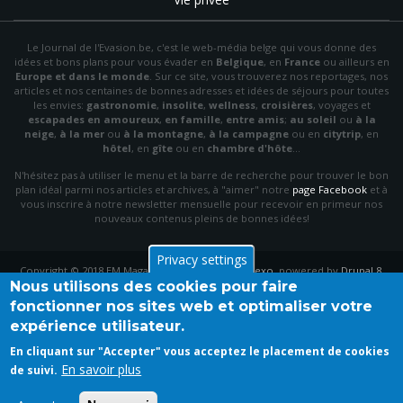
Le Journal de l'Evasion.be, c'est le web-média belge qui vous donne des
idées et bons plans pour vous évader en
Belgique
, en
France
ou ailleurs en
Europe et dans le monde
. Sur ce site, vous trouverez nos reportages, nos
articles et nos centaines de bonnes adresses et idées de séjours pour toutes
les envies:
gastronomie
,
insolite
,
wellness
,
croisières
, voyages et
escapades en amoureux
,
en famille
,
entre amis
;
au soleil
ou
à la
neige
,
à la mer
ou
à la montagne
,
à la campagne
ou en
citytrip
, en
hôtel
, en
gîte
ou en
chambre d'hôte
…
N'hésitez pas à utiliser le menu et la barre de recherche pour trouver le bon
plan idéal parmi nos articles et archives, à "aimer" notre
page Facebook
et à
vous inscrire à notre newsletter mensuelle pour recevoir en primeur nos
nouveaux contenus pleins de bonnes idées!
Privacy settings
Copyright © 2018 EM Magazine. Theme by
PinkDexo
, powered by
Drupal 8
.
Nous utilisons des cookies pour faire
fonctionner nos sites web et optimaliser votre
expérience utilisateur.
En cliquant sur "Accepter" vous acceptez le placement de cookies
En savoir plus
de suivi.