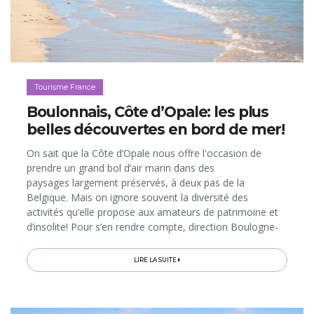
Tourisme France
Boulonnais, Côte d’Opale: les plus
belles découvertes en bord de mer!
On sait que la Côte d’Opale nous offre l'occasion de
prendre un grand bol d’air marin dans des
paysages largement préservés, à deux pas de la
Belgique. Mais on ignore souvent la diversité des
activités qu’elle propose aux amateurs de patrimoine et
d’insolite! Pour s’en rendre compte, direction Boulogne-
sur-Mer, entre port et cité médiévale perchée, puis les
stations balnéaires de Wimereux...
LIRE LA SUITE